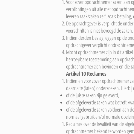
Voor zover opdrachtnemer zaken aan op
verplichtingen uit alle met opdrachtne
leveren zaak/zaken zelf, zoals betaling, 
De opdrachtgever is verplicht de onde
voorschriften is niet bevoegd de zaken
Indien derden beslag leggen op de ond
opdrachtgever verplicht opdrachtnemer 
Mocht opdrachtnemer zijn in dit artike
herroepbare toestemming aan opdracht
opdrachtnemer zich bevinden en die z
Artikel 10 Reclames
Indien en voor zover opdrachtnemer zak
daarna te (laten) onderzoeken. Hierbij
of de juiste zaken zijn geleverd,
of de afgeleverde zaken wat betreft k
of de afgeleverde zaken voldoen aan d
normaal gebruik en/of normale doelei
Reclames over de kwaliteit van de afg
opdrachtnemer bekend te worden gemaak