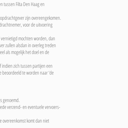
en tussen Filta Den Haag en
en opdrachtgever zijn overeengekomen.
rachtnemer, voor de uitvoering
of vernietigd mochten worden, dan
r zullen alsdan in overleg treden
el als mogelijk het doel en de
indien zich tussen partijen een
tie beoordeeld te worden naar ‘de
 is genoemd.
mede verzend- en eventuele vervoers-
De overeenkomst komt dan niet