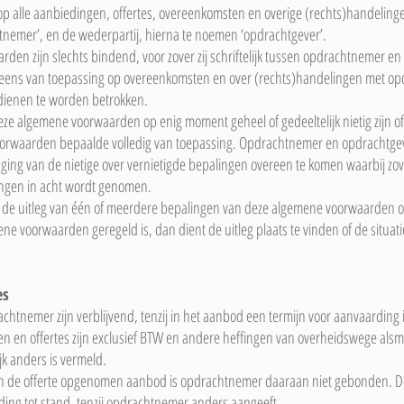
op alle aanbiedingen, offertes, overeenkomsten en overige (rechts)handeling
nemer’, en de wederpartij, hierna te noemen ‘opdrachtgever’.
den zijn slechts bindend, voor zover zij schriftelijk tussen opdrachtnemer 
eens van toepassing op overeenkomsten en over (rechts)handelingen met opd
ienen te worden betrokken.
eze algemene voorwaarden op enig moment geheel of gedeeltelijk nietig zijn 
voorwaarden bepaalde volledig van toepassing. Opdrachtnemer en opdrachtgeve
ing van de nietige over vernietigde bepalingen overeen te komen waarbij zove
lingen in acht wordt genomen.
 de uitleg van één of meerdere bepalingen van deze algemene voorwaarden of 
mene voorwaarden geregeld is, dan dient de uitleg plaats te vinden of de situa
es
achtnemer zijn verblijvend, tenzij in het aanbod een termijn voor aanvaarding
n en offertes zijn exclusief BTW en andere heffingen van overheidswege als
jk anders is vermeld.
t in de offerte opgenomen aanbod is opdrachtnemer daaraan niet gebonden. 
ing tot stand, tenzij opdrachtnemer anders aangeeft.