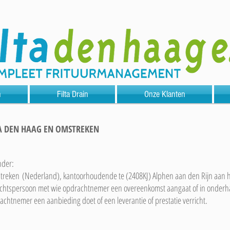
n
Filta Drain
Onze Klanten
A DEN HAAG EN OMSTREKEN
nder:
reken (Nederland), kantoorhoudende te (2408KJ) Alphen aan den Rijn aan he
rechtspersoon met wie opdrachtnemer een overeenkomst aangaat of in onderhan
achtnemer een aanbieding doet of een leverantie of prestatie verricht.