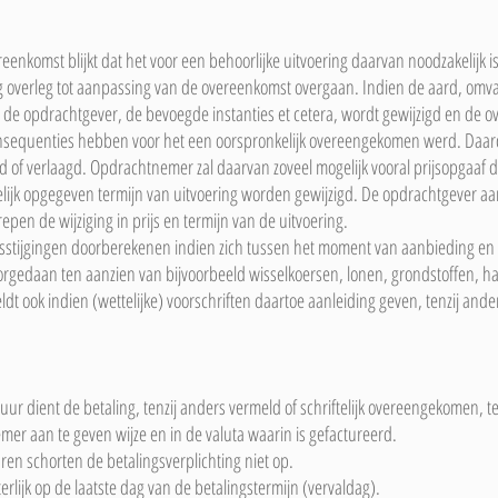
eenkomst blijkt dat het voor een behoorlijke uitvoering daarvan noodzakelijk is
ling overleg tot aanpassing van de overeenkomst overgaan. Indien de aard, om
n de opdrachtgever, de bevoegde instanties et cetera, wordt gewijzigd en de o
consequenties hebben voor het een oorspronkelijk overeengekomen werd. Daard
of verlaagd. Opdrachtnemer zal daarvan zoveel mogelijk vooral prijsopgaaf d
ijk opgegeven termijn van uitvoering worden gewijzigd. De opdrachtgever aan
en de wijziging in prijs en termijn van de uitvoering.
stijgingen doorberekenen indien zich tussen het moment van aanbieding en 
orgedaan ten aanzien van bijvoorbeeld wisselkoersen, lonen, grondstoffen, hal
dt ook indien (wettelijke) voorschriften daartoe aanleiding geven, tenzij anders
tuur dient de betaling, tenzij anders vermeld of schriftelijk overeengekomen,
r aan te geven wijze en in de valuta waarin is gefactureerd.
en schorten de betalingsverplichting niet op.
erlijk op de laatste dag van de betalingstermijn (vervaldag).