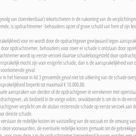
evolg van (toerekenbaar) tekortschieten in de nakoming van de verplichtinge
mde, is opdrachtnemer -behoudens opzet of grove schuld van hem of zijn lei
kelijkheid voor en wordt door de opdrachtgever gevrijwaard tegen aanspr
 door opdrachtnemer, behoudens voor zover er schade is ontstaan door opzet
achtnemer wordt op eerste verzoek daartoe schadeloosgesteld door opdracht
prakelijk mocht zijn voor enigerlei schade, dan is de aansprakelijkheid van
et voorkomende geval.
 in het hiervoor in lid 3 genoemde geval niet tot uitkering van de schade over
nsprakelijkheid beperkt tot maximaal € 10.000,00.
uele aanspraken van derden of de opdrachtgever te verrekenen met openstaa
achtgever, als bedoeld in de vorige volzin, onvoldoende is om de in de eerst
achtgever verplicht om de alsdan resterende schade op eerste verzoek aan 
oor directe schade.
verstaan de redelijke kosten ter vaststelling van de oorzaak en de omvang van 
van deze voorwaarden, de eventuele redelijke kosten gemaakt om de gebrekkig
n, voor zover deze aan de opdrachtnemer toegerekend kunnen worden een red