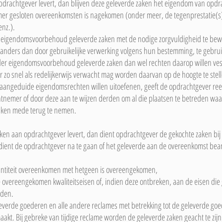
drachtgever levert, dan blijven deze geleverde zaken het eigendom van opdr
mer gesloten overeenkomsten is nagekomen (onder meer, de tegenprestatie(s) 
enz.).
r eigendomsvoorbehoud geleverde zaken met de nodige zorgvuldigheid te bewar
, anders dan door gebruikelijke verwerking volgens hun bestemming, te gebru
er eigendomsvoorbehoud geleverde zaken dan wel rechten daarop willen vest
zo snel als redelijkerwijs verwacht mag worden daarvan op de hoogte te stel
l aangeduide eigendomsrechten willen uitoefenen, geeft de opdrachtgever ree
nemer of door deze aan te wijzen derden om al die plaatsen te betreden w
aken mede terug te nemen.
en aan opdrachtgever levert, dan dient opdrachtgever de gekochte zaken bij a
 dient de opdrachtgever na te gaan of het geleverde aan de overeenkomst bea
wantiteit overeenkomen met hetgeen is overeengekomen,
e overeengekomen kwaliteitseisen of, indien deze ontbreken, aan de eisen di
nden.
eleverde goederen en alle andere reclames met betrekking tot de geleverde g
t. Bij gebreke van tijdige reclame worden de geleverde zaken geacht te zij