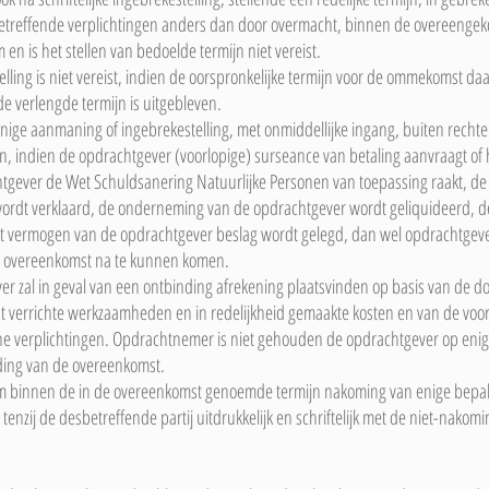
treffende verplichtingen anders dan door overmacht, binnen de overeengekom
m en is het stellen van bedoelde termijn niet vereist.
elling is niet vereist, indien de oorspronkelijke termijn voor de ommekomst daa
e verlengde termijn is uitgebleven.
nige aanmaning of ingebrekestelling, met onmiddellijke ingang, buiten recht
n, indien de opdrachtgever (voorlopige) surseance van betaling aanvraagt of
tgever de Wet Schuldsanering Natuurlijke Personen van toepassing raakt, de o
t wordt verklaard, de onderneming van de opdrachtgever wordt geliquideerd, 
et vermogen van de opdrachtgever beslag wordt gelegd, dan wel opdrachtgever
de overeenkomst na te kunnen komen.
 zal in geval van een ontbinding afrekening plaatsvinden op basis van de d
t verrichte werkzaamheden en in redelijkheid gemaakte kosten en van de voor
ne verplichtingen. Opdrachtnemer is niet gehouden de opdrachtgever op enige
nding van de overeenkomst.
om binnen de in de overeenkomst genoemde termijn nakoming van enige bepalin
tenzij de desbetreffende partij uitdrukkelijk en schriftelijk met de niet-nakom