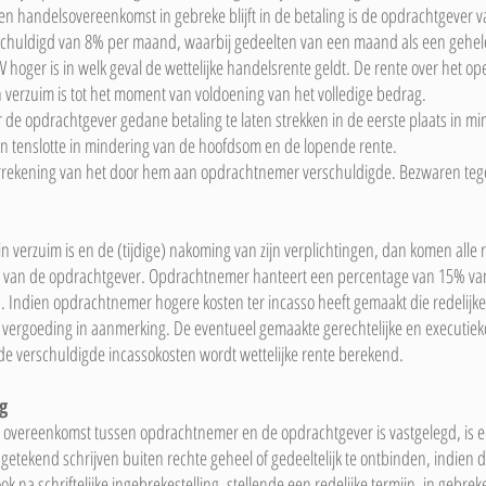
en handelsovereenkomst in gebreke blijft in de betaling is de opdrachtgever 
rschuldigd van 8% per maand, waarbij gedeelten van een maand als een gehe
BW hoger is in welk geval de wettelijke handelsrente geldt. De rente over het
verzuim is tot het moment van voldoening van het volledige bedrag.
de opdrachtgever gedane betaling te laten strekken in de eerste plaats in mi
n tenslotte in mindering van de hoofdsom en de lopende rente.
verrekening van het door hem aan opdrachtnemer verschuldigde. Bezwaren teg
 verzuim is en de (tijdige) nakoming van zijn verplichtingen, dan komen alle re
ng van de opdrachtgever. Opdrachtnemer hanteert een percentage van 15% va
. Indien opdrachtnemer hogere kosten ter incasso heeft gemaakt die redelijk
 vergoeding in aanmerking. De eventueel gemaakte gerechtelijke en executiek
e verschuldigde incassokosten wordt wettelijke rente berekend.
g
overeenkomst tussen opdrachtnemer en de opdrachtgever is vastgelegd, is el
ekend schrijven buiten rechte geheel of gedeeltelijk te ontbinden, indien de 
ok na schriftelijke ingebrekestelling, stellende een redelijke termijn, in gebreke 