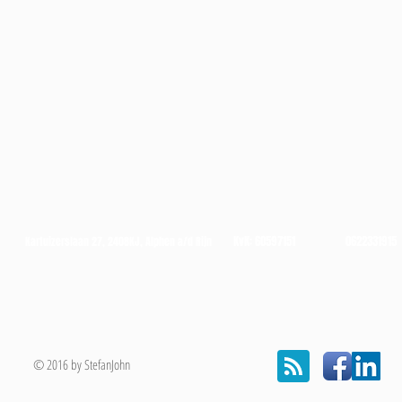
KvK: 60597151
0622331915
Kartuizerslaan 27, 2408KJ, Alphen a/d Rijn
© 2016 by StefanJohn